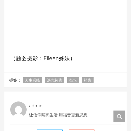
（题图摄影：Elieen姊妹）
标签：
人生巅峰
决志祷告
祭坛
祷告
admin
让信仰照亮生活 用福音更新思想