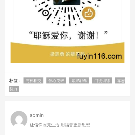
标签：
与神相交
信心突破
紧跟耶稣
门徒训练
靠恩
努力
admin
让信仰照亮生活 用福音更新思想