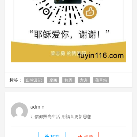
标签：
出埃及记
摩西
救恩
方舟
蒲草箱
admin
让信仰照亮生活 用福音更新思想
打赏
点赞