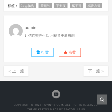
标签：
决志祷告
圣诞节
平安夜
橘子哥
福音布道
admin
让信仰照亮生活 用福音更新思想
打赏
点赞
< 上一篇
下一篇 >
COPYRIGHT © 2025 FUYIN116.COM. ALL RIGHTS RESERVED.
THEME
KRATOS
MADE BY
SEATON JIANG