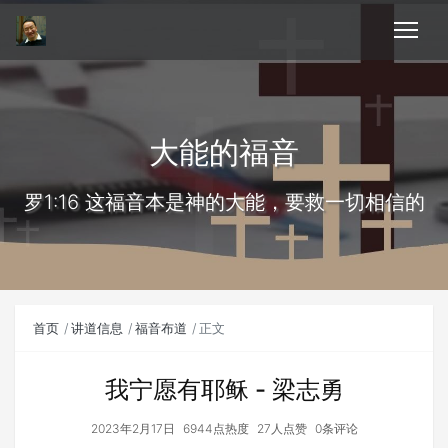
大能的福音
罗1:16 这福音本是神的大能，要救一切相信的
首页
讲道信息
福音布道
正文
我宁愿有耶稣 - 梁志勇
2023年2月17日
6944点热度
27人点赞
0条评论