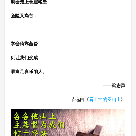
就会走上悬崖峭壁
危险又痛苦；
学会倚靠基督
则让我们变成
最富足喜乐的人。
——梁志勇
节选自《
看！主的圣山上
》