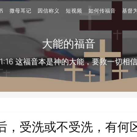
书
撒母耳记
因信称义
短视频
如何传福音
基督
大能的福音
1:16 这福音本是神的大能，要救一切相
后，受洗或不受洗，有何