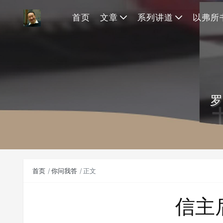
首页
文章
系列讲道
以弗所
罗
首页
你问我答
正文
信主