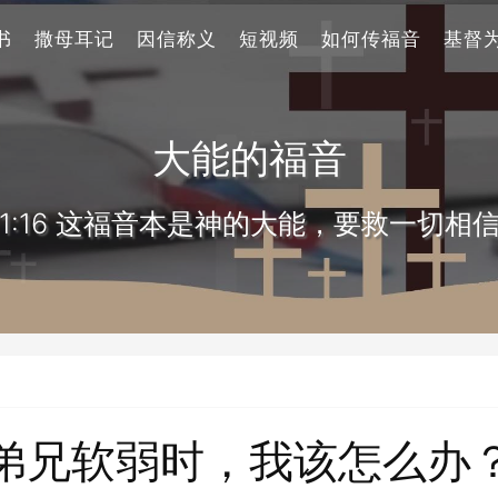
书
撒母耳记
因信称义
短视频
如何传福音
基督
大能的福音
1:16 这福音本是神的大能，要救一切相
弟兄软弱时，我该怎么办