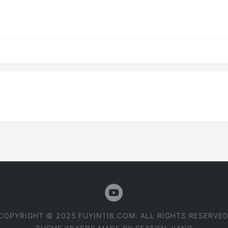
COPYRIGHT © 2025 FUYIN116.COM. ALL RIGHTS RESERVED