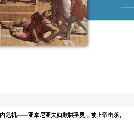
内危机——亚拿尼亚夫妇欺哄圣灵，被上帝击杀。