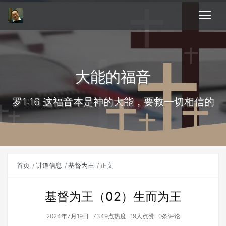
大能的福音
罗1:16 这福音本是神的大能，要救一切相信的
首页
讲道信息
基督为王
正文
基督为王（02）生而为王
2024年7月19日
7349点热度
19人点赞
0条评论