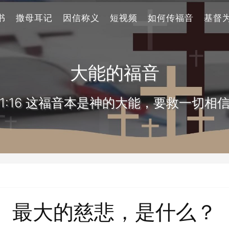
书
撒母耳记
因信称义
短视频
如何传福音
基督
大能的福音
1:16 这福音本是神的大能，要救一切相
最大的慈悲，是什么？