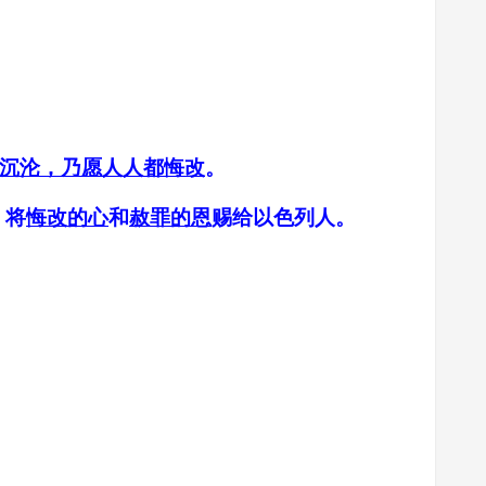
沉沦，乃愿人人都悔改
。
，将
悔改的心
和
赦罪的恩
赐给以色列人。