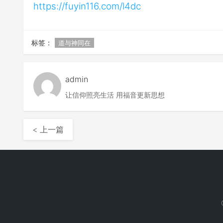
https://fuyin116.com/l4dc
标签：
道与神同在
admin
让信仰照亮生活 用福音更新思想
< 上一篇