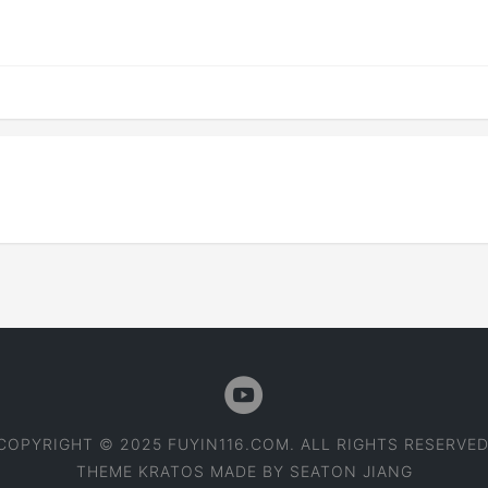
COPYRIGHT © 2025 FUYIN116.COM. ALL RIGHTS RESERVED
THEME
KRATOS
MADE BY
SEATON JIANG