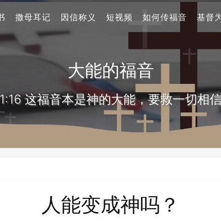
书
撒母耳记
因信称义
短视频
如何传福音
基督
大能的福音
1:16 这福音本是神的大能，要救一切相
人能变成神吗？