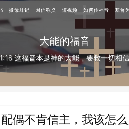
书
撒母耳记
因信称义
短视频
如何传福音
基督
大能的福音
1:16 这福音本是神的大能，要救一切相
的配偶不肯信主，我该怎么