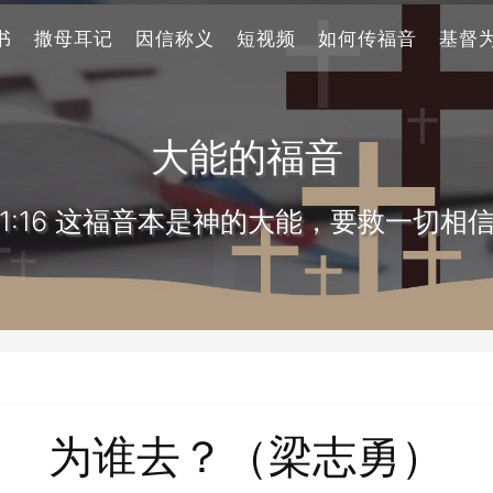
书
撒母耳记
因信称义
短视频
如何传福音
基督
大能的福音
1:16 这福音本是神的大能，要救一切相
为谁去？（梁志勇）