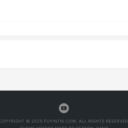
COPYRIGHT © 2025 FUYIN116.COM. ALL RIGHTS RESERVED