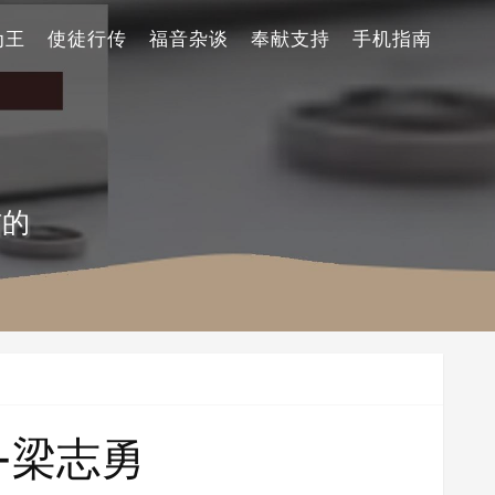
为王
使徒行传
福音杂谈
奉献支持
手机指南
信的
-梁志勇