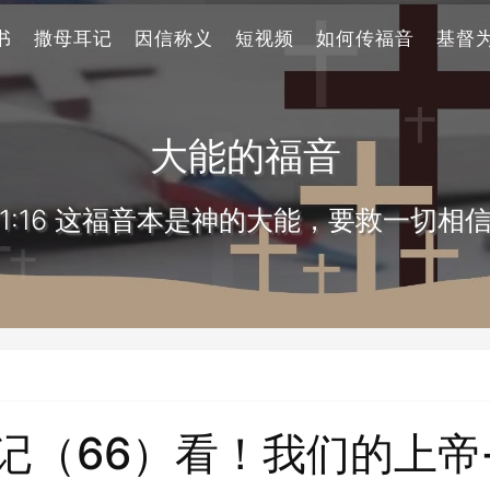
书
撒母耳记
因信称义
短视频
如何传福音
基督
大能的福音
1:16 这福音本是神的大能，要救一切相
记（66）看！我们的上帝