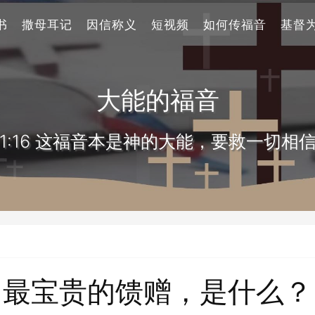
书
撒母耳记
因信称义
短视频
如何传福音
基督
大能的福音
1:16 这福音本是神的大能，要救一切相
最宝贵的馈赠，是什么？