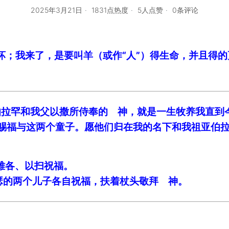
2025年3月21日
1831点热度
5人点赞
0条评论
毁坏；我来了，是要叫羊（或作“人”）得生命，并且得
亚伯拉罕和我父以撒所侍奉的 神，就是一生牧养我直到
者，赐福与这两个童子。愿他们归在我的名下和我祖亚伯
给雅各、以扫祝福。
约瑟的两个儿子各自祝福，扶着杖头敬拜 神。