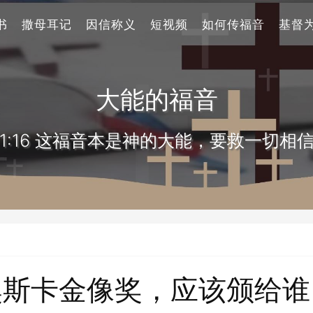
书
撒母耳记
因信称义
短视频
如何传福音
基督
大能的福音
1:16 这福音本是神的大能，要救一切相
奥斯卡金像奖，应该颁给谁