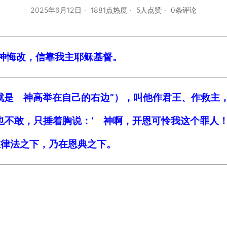
2025年6月12日
1881点热度
5人点赞
0条评论
 神悔改，信靠我主耶稣基督。
他就是 神高举在自己的右边”），叫他作君王、作救
天也不敢，只捶着胸说：‘ 神啊，开恩可怜我这个罪人！
在律法之下，乃在恩典之下。