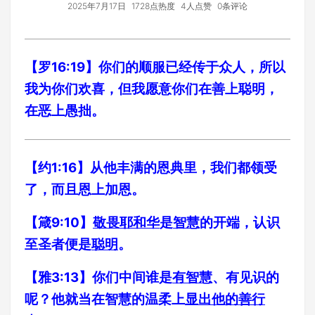
2025年7月17日
1728点热度
4人点赞
0条评论
【罗16:19】你们的顺服已经传于众人，所以
我为你们欢喜，但我愿意你们在善上聪明，
在恶上愚拙。
【约1:16】从他丰满的恩典里，我们都领受
了，而且恩上加恩。
【
箴
9:10】
敬畏耶和华
是
智慧
的开端，认识
至圣者便是
聪明
。
【
雅
3:13】
你们中间谁是
有智慧
、有见识的
呢？他就当在智慧的温柔上
显出他的善行