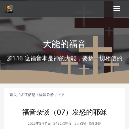
大能的福音
罗1:16 这福音本是神的大能，要救一切相信的
首页
讲道信息
福音杂谈
正文
福音杂谈（07）发怒的耶稣
2025年8月11日
2482点热度
5人点赞
0条评论