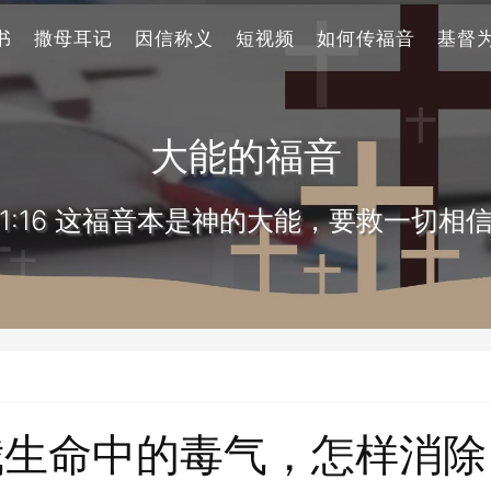
书
撒母耳记
因信称义
短视频
如何传福音
基督
大能的福音
1:16 这福音本是神的大能，要救一切相
我生命中的毒气，怎样消除