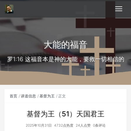
大能的福音
罗1:16 这福音本是神的大能，要救一切相信的
首页
讲道信息
基督为王
正文
基督为王（51）天国君王
2025年10月31日
4732点热度
24人点赞
0条评论