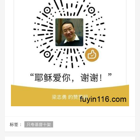
标签：
只夸基督十架