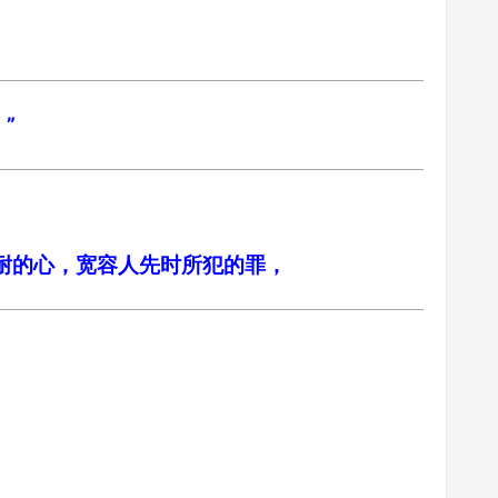
”
。
忍耐的心，宽容人先时所犯的罪，