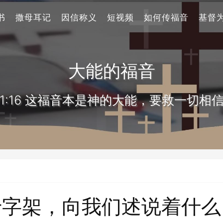
书
撒母耳记
因信称义
短视频
如何传福音
基督
大能的福音
1:16 这福音本是神的大能，要救一切相
十字架，向我们述说着什么