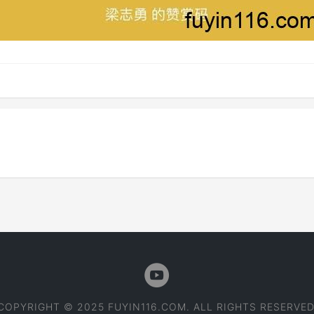
COPYRIGHT © 2025 FUYIN116.COM. ALL RIGHTS RESERVED