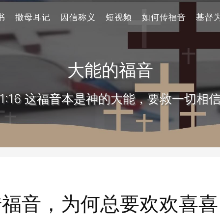
书
撒母耳记
因信称义
短视频
如何传福音
基督
大能的福音
1:16 这福音本是神的大能，要救一切相
传福音，为何总要欢欢喜喜