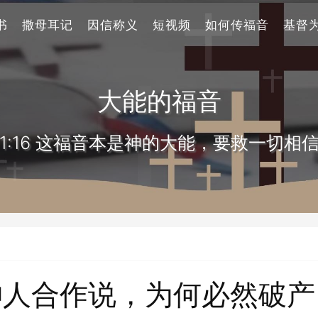
书
撒母耳记
因信称义
短视频
如何传福音
基督
大能的福音
1:16 这福音本是神的大能，要救一切相
神人合作说，为何必然破产