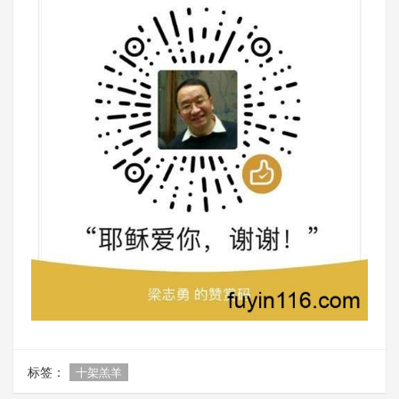
标签：
十架羔羊