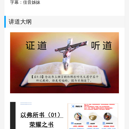
字幕：佳音姊妹
讲道大纲