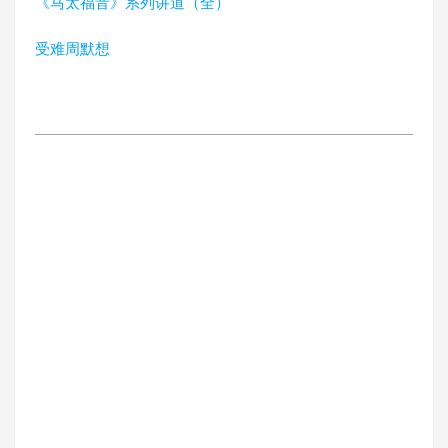
《马太福音》系列讲道（全）
受难周默想