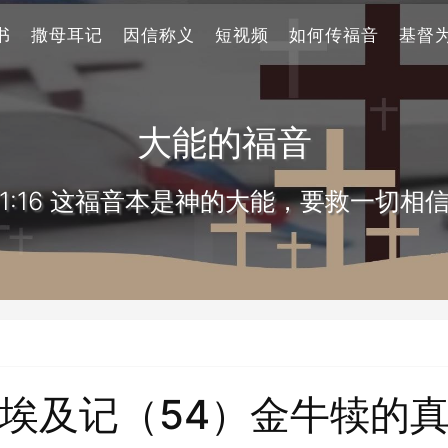
书
撒母耳记
因信称义
短视频
如何传福音
基督
大能的福音
1:16 这福音本是神的大能，要救一切相
埃及记（54）金牛犊的