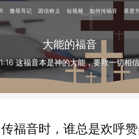
书
撒母耳记
因信称义
短视频
如何传福音
基督
大能的福音
1:16 这福音本是神的大能，要救一切相
们传福音时，谁总是欢呼赞