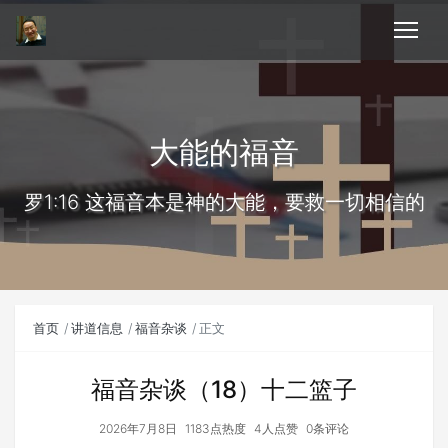
大能的福音
罗1:16 这福音本是神的大能，要救一切相信的
首页
讲道信息
福音杂谈
正文
福音杂谈（18）十二篮子
2026年7月8日
1183点热度
4人点赞
0条评论