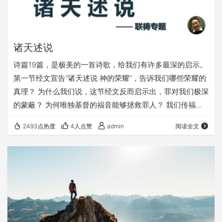
诸天述说
诗篇19篇，是极美的一首诗歌，给我们有许多最深的启示。
第一节经文宣告“诸天述说 神的荣耀”，告诉我们哪些荣耀的
真理？ 为什么我们说，这节经文反而启示出，罪对我们极深
的蒙蔽？ 为何唯独基督的福音能够拯救罪人？ 我们传福音
的时候，为何说“与我们的同在，一定比仇敌更多”？ 愿上
2493点热度
4人点赞
admin
阅读全文
帝的祝福借着祂的真道，更多地临到每一个认真聆听的灵
魂。 欢迎您收听： 《诸天述说》 本文链接（若有朋友在微
信里打不开本文，可以把下面的链接发给他，在浏览器里打
开）： https://fuyin116.com/2up5 您也可以点击下…