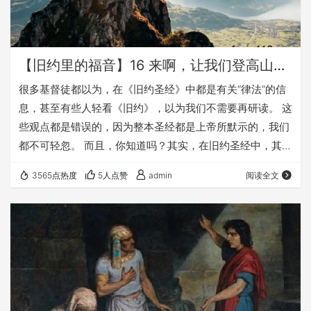
【旧约里的福音】16 来啊，让我们登高山！（梁志勇）
很多基督徒都以为，在《旧约圣经》中都是有关“律法”的信
息，甚至有些人轻看《旧约》，以为我们不需要再研读。 这
些观点都是错误的，因为整本圣经都是上帝所默示的，我们
都不可轻忽。 而且，你知道吗？其实，在旧约圣经中，其实
蕴含着丰富的福音信息，比全球所有油田存储的石油还丰
3565点热度
5人点赞
admin
阅读全文
富，比任何的矿山更能带给我们惊喜。 让我们一起进入《旧
约》的宝山，挖掘其中宝贵的福音真理，让这些真理照亮你
的生命，让这些生命之道引领你学习《圣经》，更认识我们
的上帝。 我们的《旧约里的福音》系列讲道，只是从这座到
处都是宝藏的宝山里，挖出的几块宝石，真的仅仅…