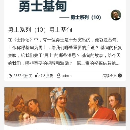
勇士系列（10）勇士基甸
在《士师记》中，有一位勇士是十分突出的，他就是基甸。
上帝称呼基甸为勇士，给我们哪些重要的启迪？ 基甸的反复
察验，给我们关于“勇士”的哪些深思？ 基甸的故事，给今天
的我们，哪些重要的提醒和激励？ 愿上帝的祝福借着祂的
真道，更多地临到每一个认真聆听的灵魂。 欢迎您收听：
2887点热度
7人点赞
admin
阅读全文
《勇士基甸》 更多精彩丰富的内容，尽在fuyin116.com；欢
迎在浏览器里收藏访问我们的网站，不受微信的限制 本文链
接（在微信里打不开的，可以复制下面的链接，在浏览器里
访问）： https://fuyin116.com/sme0 &…