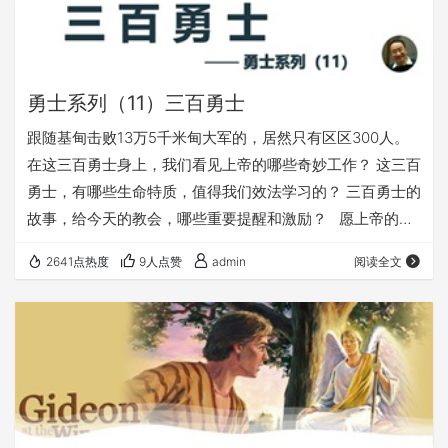
勇士系列（11）三百勇士
跟随基甸击败13万5千米甸大军的，居然只有区区300人。
在这三百勇士身上，我们看见上帝的哪些奇妙工作？ 这三百
勇士，有哪些生命特质，值得我们效法学习的？ 三百勇士的
故事，给今天的教会，哪些重要提醒和激励？ 愿上帝的祝
福借着祂的真道，更多地临到每一个认真聆听的灵魂。 欢迎
2641点热度
9人点赞
admin
阅读全文
您收听： 《三百勇士》 更多精彩丰富的内容，尽在
fuyin116.com；欢迎在浏览器里收藏访问我们的网站，不受
微信的限制 本文链接（在微信里打不开的，可以复制下面的
链接，在浏览器里访问）： https://fuyin116.com/…