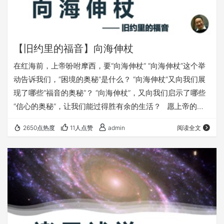
【旧约里的福音】向海伸杖
在红海前，上帝吩咐摩西，要“向海伸杖” “向海伸杖”这个举
动告诉我们，“困境的奥秘”是什么？ “向海伸杖”又向我们展
现了哪些“福音的奥秘”？ “向海伸杖”，又向我们启示了哪些
“信心的奥秘”，让我们能过得胜有余的生活？ 愿上帝的祝
福借着祂的真道，更多地临到每一个认真聆听的灵魂。 欢迎
2650点热度
11人点赞
admin
阅读全文
您收听： 《向海伸杖》 本文链接（若有朋友在微信里打不
开本文，可以把下面的链接发给他，在浏览器里打开）：
https://fuyin116.com/1l2l 您也可以点击下面的链接，重温
之前的信息： 《旧约里的福音》 &nb…