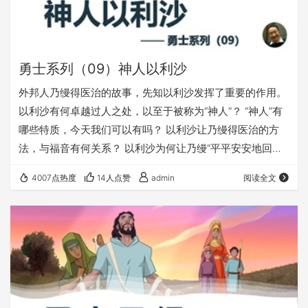
勇士系列（09）神人以利沙
外邦人乃缦得医治的故事，先知以利沙发挥了重要的作用。
以利沙有何卓越过人之处，以至于被称为“神人”？ “神人”有
哪些特质，今天我们可以有吗？ 以利沙让乃缦得医治的方
法，与福音有何关系？ 以利沙为何让乃缦“平平安安地回
去”？ 以利沙的勇敢，给今天的我们，哪些重要的激励？
4007点热度
14人点赞
admin
阅读全文
愿上帝的祝福借着祂的真道，更多地临到每一个认真聆听的
灵魂。 欢迎您收听： 《神人以利沙》 更多精彩丰富的内
容，尽在fuyin116.com；欢迎在浏览器里收藏访问我们的网
站，不受微信的限制 本文链接： https://fuyin116.…