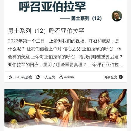
勇士系列（12）呼召亚伯拉罕
2026年第一个主日，上帝对我们的祝福、呼召和鼓励，是
什么呢？ 让我们借着上帝对“信心之父”亚伯拉罕的呼召，体
会神的美意 上帝对亚伯拉罕的呼召，给我们哪些重要启迪？
亚伯拉罕的回应，显明了哪些重要真理？ 上帝呼召亚伯拉
罕，教导我们如何传福音？ 愿上帝的祝福借着祂的真道，
3146点热度
13人点赞
admin
阅读全文
更多地临到每一个认真聆听的灵魂。 欢迎您收听： 《呼召
亚伯拉罕》 更多精彩丰富的福音内容，尽在fuyin116.com；
本文链接（在微信里打不开的，可以复制下面的链接，在浏
览器里访问）： https://fuyin116.com/0q…