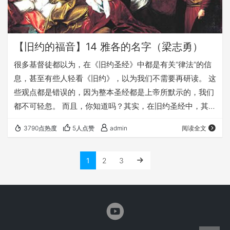
【旧约的福音】14 雅各的名字（梁志勇）
很多基督徒都以为，在《旧约圣经》中都是有关“律法”的信
息，甚至有些人轻看《旧约》，以为我们不需要再研读。 这
些观点都是错误的，因为整本圣经都是上帝所默示的，我们
都不可轻忽。 而且，你知道吗？其实，在旧约圣经中，其实
蕴含着丰富的福音信息，比全球所有油田存储的石油还丰
3790点热度
5人点赞
admin
阅读全文
富，比任何的矿山更能带给我们惊喜。 让我们一起进入《旧
约》的宝山，挖掘其中宝贵的福音真理，让这些真理照亮你
1
2
3
的生命，让这些生命之道引领你学习《圣经》，更认识我们
的上帝。 我们的《旧约里的福音》系列讲道，只是从这座到
处都是宝藏的宝山里，挖出的几块宝石，真的仅仅…