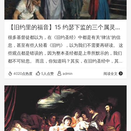
【旧约里的福音】15 约瑟下监的三个属灵真理（梁志勇）
很多基督徒都以为，在《旧约圣经》中都是有关“律法”的信
息，甚至有些人轻看《旧约》，以为我们不需要再研读。 这
些观点都是错误的，因为整本圣经都是上帝所默示的，我们
都不可轻忽。 而且，你知道吗？其实，在旧约圣经中，其实
蕴含着丰富的福音信息，比全球所有油田存储的石油还丰
4020点热度
5人点赞
admin
阅读全文
富，比任何的矿山更能带给我们惊喜。 让我们一起进入《旧
约》的宝山，挖掘其中宝贵的福音真理，让这些真理照亮你
的生命，让这些生命之道引领你学习《圣经》，更认识我们
的上帝。 我们的《旧约里的福音》系列讲道，只是从这座到
处都是宝藏的宝山里，挖出的几块宝石，真的仅仅…