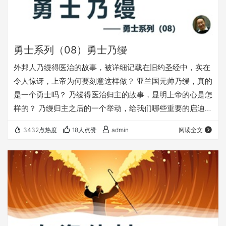
勇士系列（08）勇士乃缦
外邦人乃缦得医治的故事，被详细记载在旧约圣经中，实在
令人惊讶，上帝为何要刻意这样做？ 亚兰国元帅乃缦，真的
是一个勇士吗？ 乃缦得医治归主的故事，显明上帝的心是怎
样的？ 乃缦归主之后的一个举动，给我们哪些重要的启迪？
愿上帝的祝福借着祂的真道，更多地临到每一个认真聆听
3432点热度
18人点赞
admin
阅读全文
的灵魂。 欢迎您收听： 《勇士乃缦》 更多精彩丰富的内
容，尽在fuyin116.com；欢迎在浏览器里收藏访问我们的网
站，不受微信的限制 本文链接： https://fuyin116.com/qf94
⚠️⚠️⚠️ 注意 ⚠️…