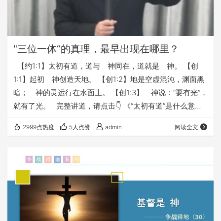
"三位一体“的真理，最早出现在哪里？
【约1:1】太初有道，道与 神同在，道就是 神。 【创
1:1】起初 神创造天地。 【创1:2】地是空虚混沌，渊面黑
暗； 神的灵运行在水面上。 【创1:3】 神说：“要有光”，
就有了光。 完整讲道，请点击👇 《“太初有道”是什么意
思？》 本文链接： https://fuyin116.com/nplc
2999点热度
5人点赞
admin
阅读全文