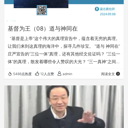
基督为王（08）道与神同在
“基督是上帝”这个伟大的真理宣告中，蕴含着无穷的真理。
让我们来到这真理的海洋中，探寻几件珍宝。 “道与 神同在”
庄严宣告的“三位一体”真理，还有其他经文佐证吗？ “三位一
体”的真理，散发着哪些令人赞叹的大光？ “三一真神”之间的
关系，给我们哪些重要启迪？ 愿上帝的祝福借着祂的真
5466点热度
12人点赞
admin
阅读全文
道，更多地临到每一个认真聆听的灵魂。 欢迎您收听：
《道与 神同在》 https://fuyin116.com/5uht 您也可以点击
下面的链接，重温之前的信息： 《基督为王》 ⚠️⚠️…