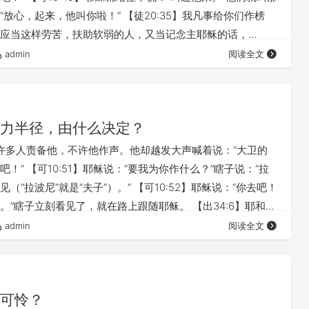
“放心，起来，他叫你啦！” 【徒20:35】我凡事给你们作榜
应当这样劳苦，扶助软弱的人，又当记念主耶稣的话，
有福。’” 完整讲道，请点击👇 《基督为王（40）医治的主 》
admin
阅读全文
我们才能得自由？ 你要收听这篇重要的信息： 《基督为王
王》 本文链接（若有朋友在微信里打不开本文，可以把下面的
浏…
力半径，由什么决定？
】有许多人责备他，不许他作声。他却越发大声喊着说：“大卫的
！” 【可10:51】耶稣说：“要我为你作什么？”瞎子说：“拉
（“拉波尼”就是“夫子”）。” 【可10:52】耶稣说：“你去吧！
。”瞎子立刻看见了，就在路上跟随耶稣。 【出34:6】耶和华
：“耶和华，耶和华，是有怜悯、有恩典的 神，不轻易发
admin
阅读全文
慈爱和诚实。 【犹1:22】有些人存疑心，你们要怜悯他们；
击👇 《基督为王（40）医治的主 》 为何在基督里，我们才
可怜？