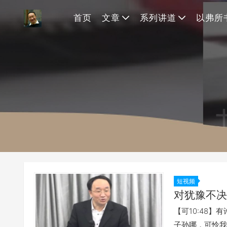
首页
文章
系列讲道
以弗所
短视频
对犹豫不决
【可10:48
子孙哪，可怜我吧