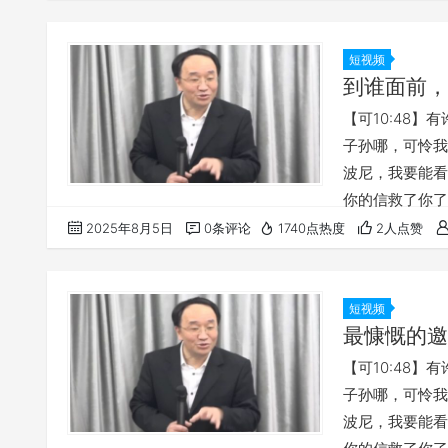
必侧耳听他们的
感谢，将你们所
基…
短视频
到谁面前，
【可10:48
子孙哪，可怜我吧
波尼，我要能看见
你的信救了你了
尚未求告，我就
2025年8月5日
0条评论
1740点热度
2人点赞
只要凡事藉着祷
赐出人意外的平
击…
短视频
最慷慨的邀
【可10:48
子孙哪，可怜我吧
波尼，我要能看见