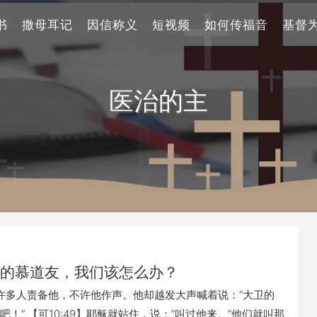
书
撒母耳记
因信称义
短视频
如何传福音
基督
医治的主
的慕道友，我们该怎么办？
】有许多人责备他，不许他作声。他却越发大声喊着说：“大卫的
！” 【可10:49】耶稣就站住，说：“叫过他来。”他们就叫那