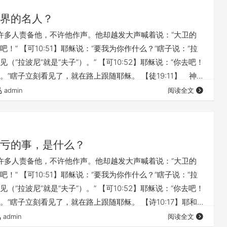
界的名人？
】有许多人责备他，不许他作声。他却越发大声喊着说：“大卫的
！” 【可10:51】耶稣说：“要我为你作什么？”瞎子说：“拉
（“拉波尼”就是“夫子”）。” 【可10:52】耶稣说：“你去吧！
。”瞎子立刻看见了，就在路上跟随耶稣。 【徒19:11】 神
些非常的奇事， 【徒19:12】甚至有人从保罗身上拿手巾或围
admin
阅读全文
，病就退了，恶鬼也出去了。 【雅5:17】以利亚与我们是一
恳切祷告，求不要下雨，雨就三年零六个月不下在地上。
亏的事，是什么？
】有许多人责备他，不许他作声。他却越发大声喊着说：“大卫的
！” 【可10:51】耶稣说：“要我为你作什么？”瞎子说：“拉
（“拉波尼”就是“夫子”）。” 【可10:52】耶稣说：“你去吧！
。”瞎子立刻看见了，就在路上跟随耶稣。 【诗10:17】耶和
心愿，你早已知道（原文作“听见”）；你必预备他们的心，也
admin
阅读全文