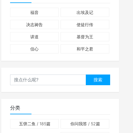
福音
出埃及记
决志祷告
使徒行传
讲道
基督为王
信心
和平之君
搜索
分类
五饼二鱼
/ 185篇
你问我答
/ 52篇