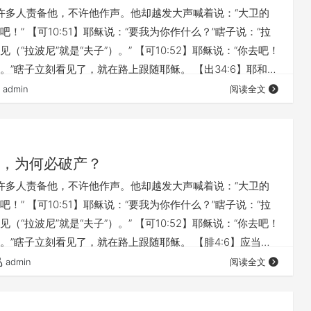
】有许多人责备他，不许他作声。他却越发大声喊着说：“大卫的
！” 【可10:51】耶稣说：“要我为你作什么？”瞎子说：“拉
（“拉波尼”就是“夫子”）。” 【可10:52】耶稣说：“你去吧！
。”瞎子立刻看见了，就在路上跟随耶稣。 【出34:6】耶和华
：“耶和华，耶和华，是有怜悯、有恩典的 神，不轻易发
admin
阅读全文
慈爱和诚实。 【彼后3:9】主所应许的尚未成就，有人以为他
是耽延，乃是宽容你们，不愿有一人沉沦，乃愿人人都悔
，为何必破产？
】有许多人责备他，不许他作声。他却越发大声喊着说：“大卫的
！” 【可10:51】耶稣说：“要我为你作什么？”瞎子说：“拉
（“拉波尼”就是“夫子”）。” 【可10:52】耶稣说：“你去吧！
。”瞎子立刻看见了，就在路上跟随耶稣。 【腓4:6】应当一
事藉着祷告、祈求和感谢，将你们所要的告诉 神。 【腓
admin
阅读全文
赐出人意外的平安，必在基督耶稣里保守你们的心怀意念。 完整
 《基督为王（40）医治的主 》 为何在基督里，我们才能得自