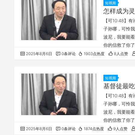
由？…
短视频
怎样成为灵
【可10:48
子孙哪，可怜我吧
波尼，我要能看见
你的信救了你了
藉保罗的手行了
2025年8月6日
0条评论
1903点热度
8人点赞
裙放在病人身上
样性情的人，他
【…
短视频
基督徒最吃
【可10:48
子孙哪，可怜我吧
波尼，我要能看见
你的信救了你了
华啊，谦卑人的
2025年8月6日
0条评论
1874点热度
9人点赞