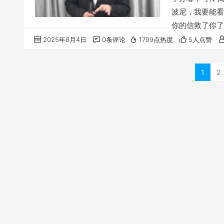
波尼，我要能看见
你的信救了你了
常在我里面，我
2025年8月4日
0条评论
1799点热度
5人点赞
就。 完整讲道，
怎样爱我们的？
1
2
朋友…