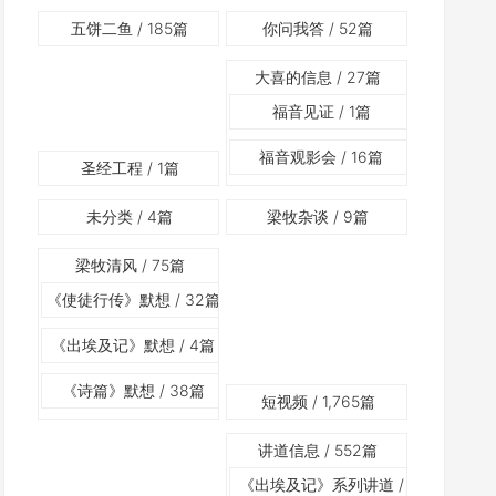
五饼二鱼
/ 185篇
你问我答
/ 52篇
大喜的信息
/ 27篇
福音见证
/ 1篇
福音观影会
/ 16篇
圣经工程
/ 1篇
未分类
/ 4篇
梁牧杂谈
/ 9篇
梁牧清风
/ 75篇
《使徒行传》默想
/ 32篇
《出埃及记》默想
/ 4篇
《诗篇》默想
/ 38篇
短视频
/ 1,765篇
讲道信息
/ 552篇
《出埃及记》系列讲道
/