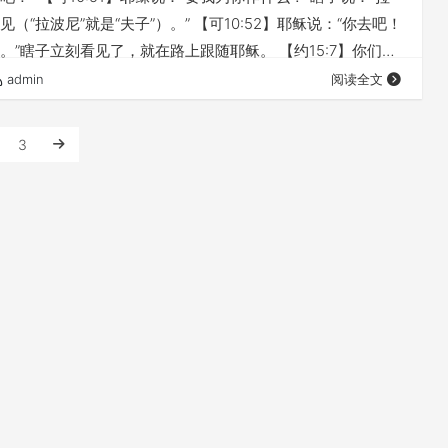
（“拉波尼”就是“夫子”）。” 【可10:52】耶稣说：“你去吧！
。”瞎子立刻看见了，就在路上跟随耶稣。 【约15:7】你们若
的话也常在你们里面；凡你们所愿意的，祈求就给你们成
admin
阅读全文
请点击👇 《基督为王（40）医治的主 》 至善的主基督，是
 你要收听这篇重要的信息： 《救恩的元帅》 本文链接（若有
3