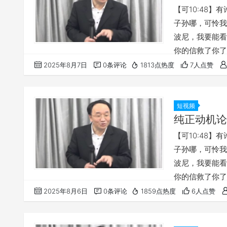
【可10:48
子孙哪，可怜我吧
波尼，我要能看见
你的信救了你了
在他面前宣告说
2025年8月7日
0条评论
1813点热度
7人点赞
怒，并有丰盛的
是耽延，其实不
改。 【雅2…
短视频
纯正动机论
【可10:48
子孙哪，可怜我吧
波尼，我要能看见
你的信救了你了
无挂虑，只要凡
2025年8月6日
0条评论
1859点热度
6人点赞
4:7】 神所
讲道，请点击