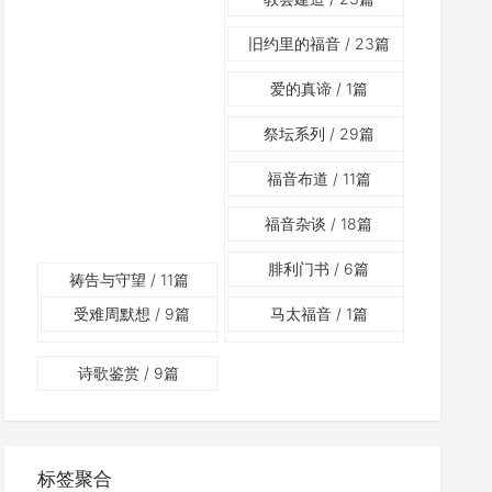
旧约里的福音
/ 23篇
爱的真谛
/ 1篇
祭坛系列
/ 29篇
福音布道
/ 11篇
福音杂谈
/ 18篇
腓利门书
/ 6篇
祷告与守望
/ 11篇
受难周默想
/ 9篇
马太福音
/ 1篇
诗歌鉴赏
/ 9篇
标签聚合