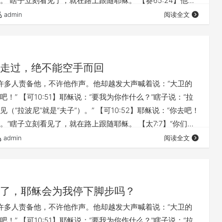
。”瞎子立刻看见了，就在路上跟随耶稣。 【赛65:24】他们
应允；正说话的时候，我就垂听。 【约15:7】你们若常在我
admin
阅读全文
常在你们里面；凡你们所愿意的，祈求就给你们成就。 完整
 《基督为王（40）医治的主 》 至善的主基督，是怎样爱我
走过，绝不能空手而回
】有许多人责备他，不许他作声。他却越发大声喊着说：“大卫的
！” 【可10:51】耶稣说：“要我为你作什么？”瞎子说：“拉
（“拉波尼”就是“夫子”）。” 【可10:52】耶稣说：“你去吧！
。”瞎子立刻看见了，就在路上跟随耶稣。 【太7:7】“你们祈
寻找，就寻见；叩门，就给你们开门。 【可11:24】所以我告
admin
阅读全文
祷告祈求的，无论是什么，只要信是得着的，就必得着。 完
👇 《基督为王（40）医治的主 》 至善的主基督，是怎样爱…
了，耶稣会为我停下脚步吗？
】有许多人责备他，不许他作声。他却越发大声喊着说：“大卫的
！” 【可10:51】耶稣说：“要我为你作什么？”瞎子说：“拉