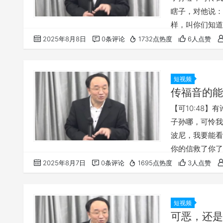
瞎子，对他说：
样，叫你们知道
说：‘施比受更为
2025年8月8日
0条评论
1732点热度
6人点赞
为何在基督里，
（43）自由之
链接发给他，在
短视频
传福音的能
【可10:48
子孙哪，可怜我吧
波尼，我要能看见
你的信救了你了
在他面前宣告说
2025年8月7日
0条评论
1695点热度
3人点赞
怒，并有丰盛的
完整讲道，请点
能…
短视频
可恶，还是