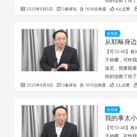
你的信救了你了
尚未求告，我就
2025年8月5日
0条评论
1638点热度
4人点赞
里面，我的话也
讲道，请点击
们…
短视频
从耶稣身边
【可10:48
子孙哪，可怜我吧
波尼，我要能看见
你的信救了你了
求，就给你们；
2025年8月4日
0条评论
1870点热度
3人点赞
诉你们：凡你们
整讲道，请点击
短视频
我的事太小
【可10:48
子孙哪，可怜我吧