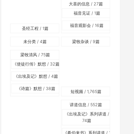
大喜的信息
/ 27篇
福音见证
/ 1篇
福音观影会
/ 16篇
圣经工程
/ 1篇
未分类
/ 4篇
梁牧杂谈
/ 9篇
梁牧清风
/ 75篇
《使徒行传》默想
/ 32篇
《出埃及记》默想
/ 4篇
《诗篇》默想
/ 38篇
短视频
/ 1,765篇
讲道信息
/ 552篇
《出埃及记》系列讲道
/
74篇
《希伯来书》系列讲道
/ 1