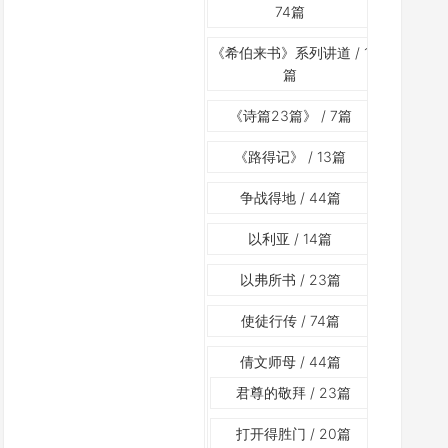
74篇
《希伯来书》系列讲道
/ 1
篇
《诗篇23篇》
/ 7篇
《路得记》
/ 13篇
争战得地
/ 44篇
以利亚
/ 14篇
以弗所书
/ 23篇
使徒行传
/ 74篇
倩文师母
/ 44篇
君尊的敬拜
/ 23篇
打开得胜门
/ 20篇