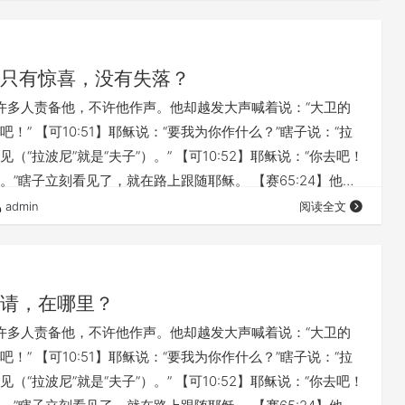
祈求， 【腓4:6】应当一无挂虑，只要凡事藉着祷告、祈求和
要的告诉 神。 【腓4:7】 神所赐出人意外的平安，必在
只有惊喜，没有失落？
】有许多人责备他，不许他作声。他却越发大声喊着说：“大卫的
！” 【可10:51】耶稣说：“要我为你作什么？”瞎子说：“拉
（“拉波尼”就是“夫子”）。” 【可10:52】耶稣说：“你去吧！
。”瞎子立刻看见了，就在路上跟随耶稣。 【赛65:24】他们
应允；正说话的时候，我就垂听。 【腓4:6】应当一无挂虑，
admin
阅读全文
告、祈求和感谢，将你们所要的告诉 神。 【腓4:7】 神所
安，必在基督耶稣里保守你们的心怀意念。 完整讲道，请点
请，在哪里？
】有许多人责备他，不许他作声。他却越发大声喊着说：“大卫的
！” 【可10:51】耶稣说：“要我为你作什么？”瞎子说：“拉
（“拉波尼”就是“夫子”）。” 【可10:52】耶稣说：“你去吧！