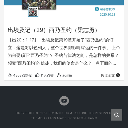
出埃及记（29）西乃圣约（梁志勇）
【出20：1-17】 出埃及记第19章开始了“西乃圣约”的订
立，这是对以色列人，整个世界都影响深远的一件事。 上帝
为何要赐下“西乃圣约”？ 圣约与律法之间，是怎样的关系？
领受“西乃圣约”的信徒，我们的使命是什么？ 点下面的小
三角“►”就可以播放收听了： 主耶稣基督，感谢赞美你 感
4863点热度
11人点赞
admin
阅读全文
谢你赐给我们《出埃及记》的真理，你的真理能使人得自
由，你的真理也能使我们成圣。 求主祝福我们每一个听众，
让我们都从今天的分享中大得益处。 求主让我们从“西乃圣
约”的信息中，重新认识圣约的重要真理，…
COPYRIGHT © 2025 FUYIN116.COM. ALL RIGHTS RESERVED.
THEME
KRATOS
MADE BY
SEATON JIANG