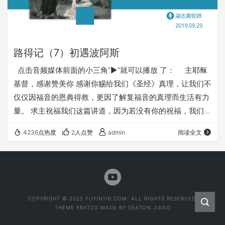
路得记（7）初遇波阿斯
点击音频媒体前面的小三角“►”就可以播放 了： 主耶稣
基督，感谢赞美你 感谢你赐给我们《圣经》真理，让我们不
仅仅因福音的恩典得救，更因了解复福音的真理而生活有力
量。 求主祝福我们这篇讲道，因为若没有你的祝福，我们所
作的一切都毫无意义。 求你赐福我们所讲的，借着《路得
4236点热度
2人点赞
admin
阅读全文
记》的系列讲道，让每一个听众都从中得造就，知道如何跟
从主基督，如何坚守信仰，如何在恩典中生命不断成长。 求
主让每一个听众，让我们从《路得记》的信息里，信心得坚
固，成为紧紧跟随主基督耶稣的人。 求主让我们受激励，
更…
COPYRIGHT © 2025 FUYIN116.COM. ALL RIGHTS RESERVED.
THEME
KRATOS
MADE BY
SEATON JIANG