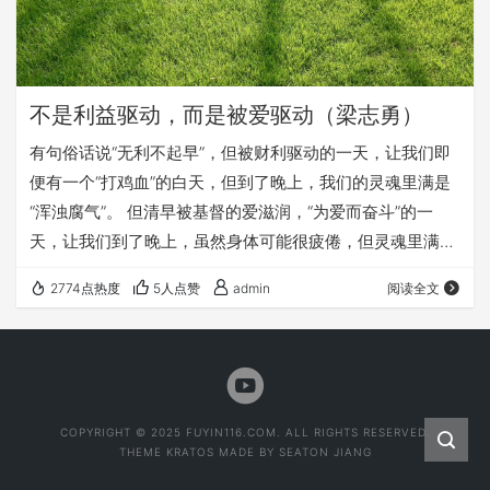
不是利益驱动，而是被爱驱动（梁志勇）
有句俗话说“无利不起早”，但被财利驱动的一天，让我们即
便有一个“打鸡血”的白天，但到了晚上，我们的灵魂里满是
“浑浊腐气”。 但清早被基督的爱滋润，“为爱而奋斗”的一
天，让我们到了晚上，虽然身体可能很疲倦，但灵魂里满是
“清爽的安息”。 来，让这首美好的诗歌，带动你每天的工作
2774点热度
5人点赞
admin
阅读全文
生活： 《爱，我愿意》 作词作曲：洪启元、游智婷 十字架
上的光芒 温柔又慈祥 带着主爱的力量 向着我照亮 我的心不
再隐藏 完全地摆上 愿主爱来浇灌我 在爱中得自由释放 我愿
意降服 我愿意降服 在你爱的怀抱中 我愿意降服 你是我的主
你是我的主 永远…
COPYRIGHT © 2025 FUYIN116.COM. ALL RIGHTS RESERVED.
THEME
KRATOS
MADE BY
SEATON JIANG