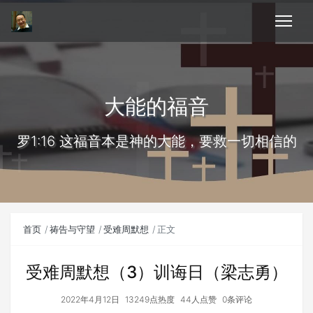
大能的福音
罗1:16 这福音本是神的大能，要救一切相信的
首页
祷告与守望
受难周默想
正文
受难周默想（3）训诲日（梁志勇）
2022年4月12日
13249点热度
44人点赞
0条评论