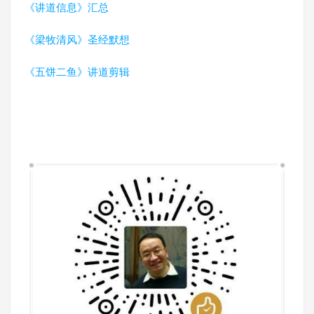
《讲道信息》汇总
《梁牧清风》圣经默想
《五饼二鱼》讲道剪辑