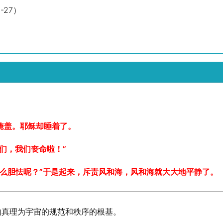
27）
。
浪掩盖。耶稣却睡着了。
我们，我们丧命啦！”
什么胆怯呢？”于是起来，斥责风和海，风和海就大大地平静了。
的真理为宇宙的规范和秩序的根基。