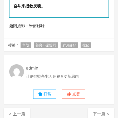
奋斗来拯救灵魂。
题图摄影：米丽姊妹
标签：
争战
善良不是懦弱
岁月静好
拉亿
admin
让信仰照亮生活 用福音更新思想
打赏
点赞
< 上一篇
下一篇 >