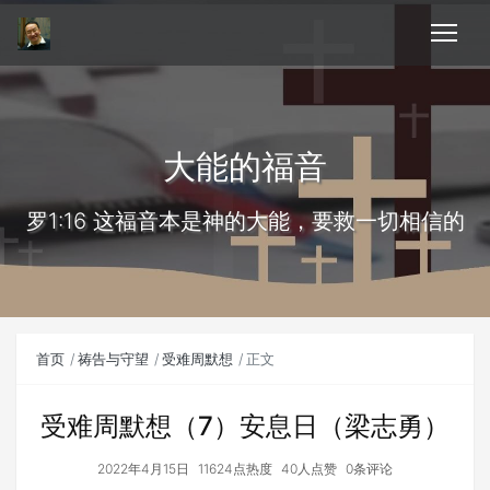
大能的福音
罗1:16 这福音本是神的大能，要救一切相信的
首页
祷告与守望
受难周默想
正文
受难周默想（7）安息日（梁志勇）
2022年4月15日
11624点热度
40人点赞
0条评论