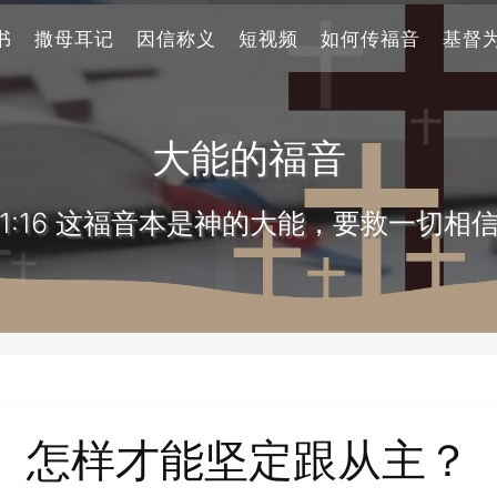
书
撒母耳记
因信称义
短视频
如何传福音
基督
大能的福音
1:16 这福音本是神的大能，要救一切相
怎样才能坚定跟从主？