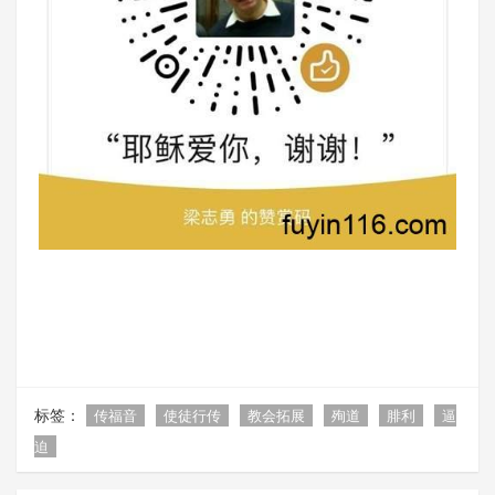
标签：
传福音
使徒行传
教会拓展
殉道
腓利
逼
迫