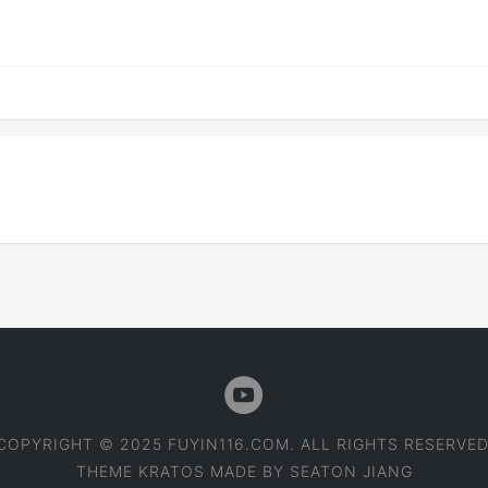
COPYRIGHT © 2025 FUYIN116.COM. ALL RIGHTS RESERVED
THEME
KRATOS
MADE BY
SEATON JIANG