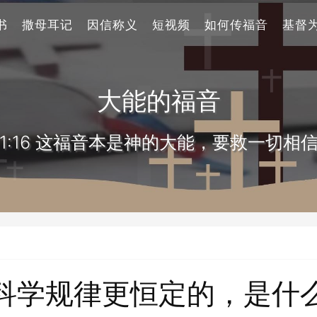
书
撒母耳记
因信称义
短视频
如何传福音
基督
大能的福音
1:16 这福音本是神的大能，要救一切相
科学规律更恒定的，是什