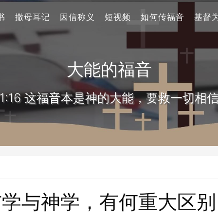
书
撒母耳记
因信称义
短视频
如何传福音
基督
大能的福音
1:16 这福音本是神的大能，要救一切相
玄学与神学，有何重大区别