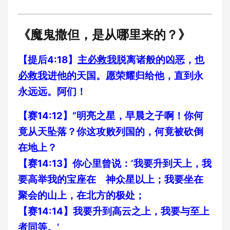
《魔鬼撒但，是从哪里来的？》
【提后4:18】
主必救我
脱离诸般的凶恶，
也
必救我
进他的天国。愿荣耀归给他，直到永
永远远。阿们！
【赛14:12】“明亮之星，早晨之子啊！你何
竟从天坠落？你这攻败列国的，何竟被砍倒
在地上？
【赛14:13】你心里曾说：‘我要升到天上，我
要高举我的宝座在 神众星以上；我要坐在
聚会的山上，在北方的极处；
【赛14:14】我要升到高云之上，我要与至上
者同等。’