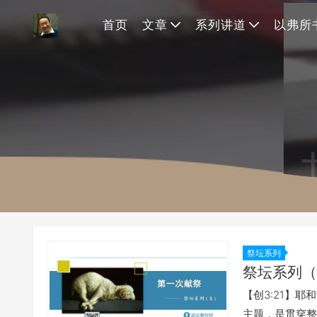
首页
文章
系列讲道
以弗所
祭坛系列
祭坛系列（
【创3:21】
主题，是贯穿整