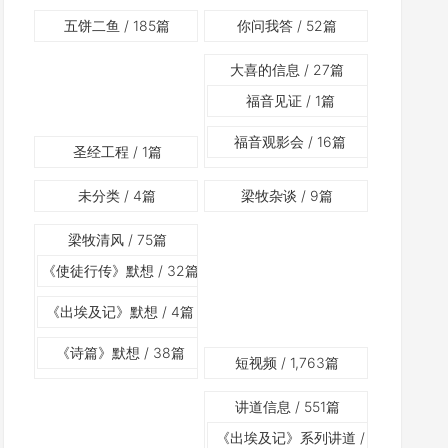
五饼二鱼
/ 185篇
你问我答
/ 52篇
大喜的信息
/ 27篇
福音见证
/ 1篇
福音观影会
/ 16篇
圣经工程
/ 1篇
未分类
/ 4篇
梁牧杂谈
/ 9篇
梁牧清风
/ 75篇
《使徒行传》默想
/ 32篇
《出埃及记》默想
/ 4篇
《诗篇》默想
/ 38篇
短视频
/ 1,763篇
讲道信息
/ 551篇
《出埃及记》系列讲道
/