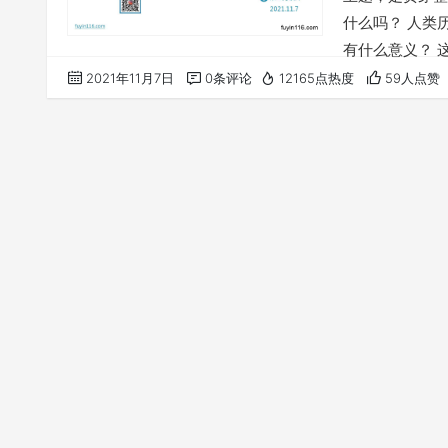
什么吗？ 人类
有什么意义？ 
们的信仰》系列
2021年11月7日
0条评论
12165点热度
59人点赞
听了： 主耶稣
识“祭坛”与我
分享中大得益…