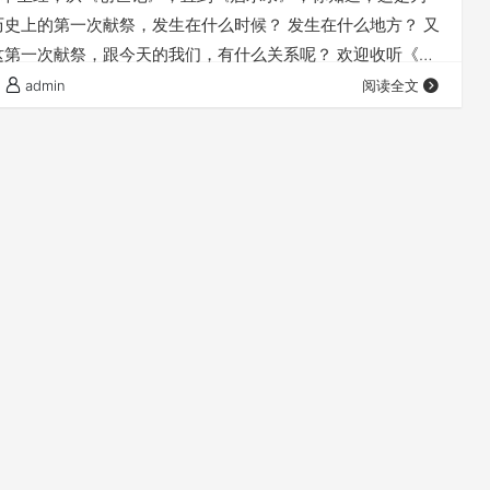
历史上的第一次献祭，发生在什么时候？ 发生在什么地方？ 又
这第一次献祭，跟今天的我们，有什么关系呢？ 欢迎收听《我
，第01讲 《第一次献祭》 点下面的小三角“►”就可以播放收
admin
阅读全文
基督，感谢赞美你 感谢你赐给我们《圣经》真理，让我们认
们信仰的关系。 求主祝福我们每一个听众，让我们都从今天的