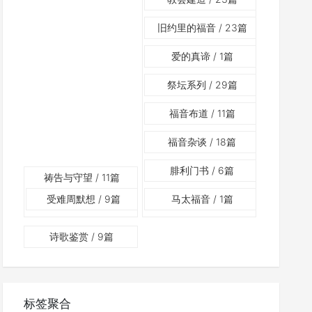
旧约里的福音
/ 23篇
爱的真谛
/ 1篇
祭坛系列
/ 29篇
福音布道
/ 11篇
福音杂谈
/ 18篇
腓利门书
/ 6篇
祷告与守望
/ 11篇
受难周默想
/ 9篇
马太福音
/ 1篇
诗歌鉴赏
/ 9篇
标签聚合