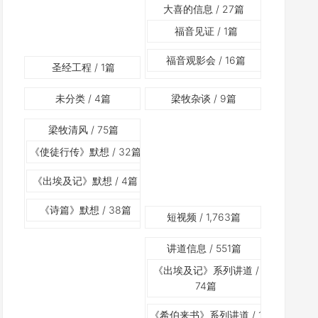
大喜的信息
/ 27篇
福音见证
/ 1篇
福音观影会
/ 16篇
圣经工程
/ 1篇
未分类
/ 4篇
梁牧杂谈
/ 9篇
梁牧清风
/ 75篇
《使徒行传》默想
/ 32篇
《出埃及记》默想
/ 4篇
《诗篇》默想
/ 38篇
短视频
/ 1,763篇
讲道信息
/ 551篇
《出埃及记》系列讲道
/
74篇
《希伯来书》系列讲道
/ 1