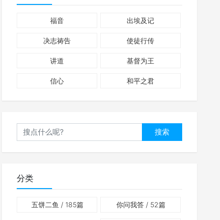
福音
出埃及记
决志祷告
使徒行传
讲道
基督为王
信心
和平之君
搜索
分类
五饼二鱼
/ 185篇
你问我答
/ 52篇