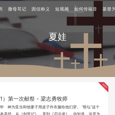
书
撒母耳记
因信称义
短视频
如何传福音
基督
夏娃
1）第一次献祭 - 梁志勇牧师
耶和华 神为亚当和他妻子用皮子作衣服给他们穿。 “祭坛”这个
本圣经，从《创世记》，直到《启示录》，你知道，这是为