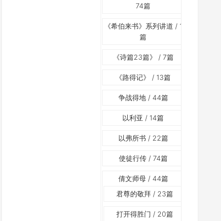
74篇
《希伯来书》系列讲道
/ 1
篇
《诗篇23篇》
/ 7篇
《路得记》
/ 13篇
争战得地
/ 44篇
以利亚
/ 14篇
以弗所书
/ 22篇
使徒行传
/ 74篇
倩文师母
/ 44篇
君尊的敬拜
/ 23篇
打开得胜门
/ 20篇