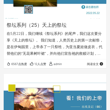
祭坛系列（25）天上的祭坛
在5月22日，我们继续《祭坛系列》的尾声，我们这次要分
享《天上的祭坛》。 我们知道，人类历史上的第一次献祭，
是在伊甸园里，上帝杀了一只祭牲，为亚当夏娃做皮衣，代
替他们的“无花果树叶裙”，并向他们宣告祂的救赎计划，以
及对魔鬼及罪人的审判。 在圣经的最后一卷书《启示录》，
6567点热度
12人点赞
admin
阅读全文
我们会惊奇地发现，有关“祭坛”的信息依然是十分丰富的，
有5处经文直接讲到祭坛。 所以，这次让我们聚焦“天上的祭
坛”，看看： 上帝借着这些宝贵“天上的祭坛”的经文，向我们
说了哪些重要的话？ “天上的祭坛”和我们这些还生活在地上
的圣徒，有什么关系？ “天上…