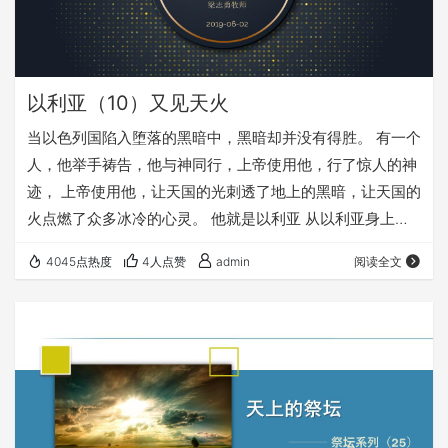
以利亚（10）又见天火
当以色列国陷入堕落的黑暗中，黑暗却并没有得胜。 有一个
人，他举手祷告，他与神同行，上帝使用他，行了惊人的神
迹， 上帝使用他，让天国的光刺透了地上的黑暗，让天国的
火点燃了众多冰冷的心灵。 他就是以利亚 从以利亚身上，
我们可以学到哪些宝贵的生命之道？ 让我们去认真查考《圣
4045点热度
4人点赞
admin
阅读全文
经》，去更认识这位“火与力的先知” 愿感动以利亚的灵，加
倍地感动每一个愿意效法以利亚而行的心灵！ 点击音频媒
体前面的小三角“►”就可以播放 ： 我们的阿爸天父，感谢
赞美你 感谢你赐给我们《圣经》真理，让我们可以…