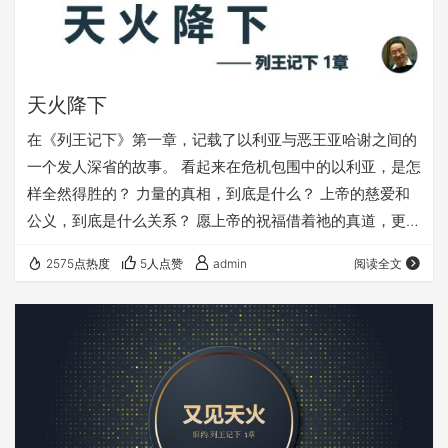
天火降下
在《列王记下》第一章，记载了以利亚与恶王亚哈谢之间的
一个发人深省的故事。 看起来在危机包围中的以利亚，是怎
样全然得胜的？ 力量的真相，到底是什么？ 上帝的慈爱和
公义，到底是什么关系？ 愿上帝的祝福借着祂的真道，更多
地临到每一个认真聆听的灵魂。 欢迎您收听： 《天火降
2575点热度
5人点赞
admin
阅读全文
下》 本文链接（若有朋友在微信里打不开本文，可以把下
面的链接发给他，在浏览器里打开）：
https://fuyin116.com/h8dn 重温之前的内容，请点击：
《教会建造》系列 鼓励大家在手机浏览器或电脑浏览器里收
藏我们的网址（fuy…