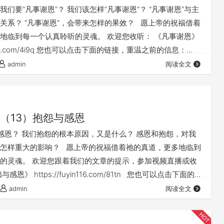
们要“凡事谢恩”？ 我们该怎样“凡事谢恩”？ “凡事谢恩”与主
关系？ “凡事谢恩”，会带来怎样的果效？ 愿上帝的祝福借着
地临到每一个认真聆听的灵魂。 欢迎您收听： 《凡事谢恩》
yin116.com/4i9q 您也可以点击下面的链接，重温之前的信息：
》 ⚠️⚠️⚠️ 注意 ⚠️⚠️⚠️ 因为微信会有较严苛无理的屏蔽做
admin
阅读全文
站的文章，经常会出现在微信里无法正常打开的情况。 遇到
不用慌，只要在微信对话或…
（13）抱怨与感恩
恩？ 我们抱怨的根本原因，又是什么？ 感恩和抱怨，对我
怎样重大的影响？ 愿上帝的祝福借着祂的真道，更多地临到
的灵魂。 欢迎您跟着我们的文章的提示，参加视频直播或收
恩》 https://fuyin116.com/81tn 您也可以点击下面的
的信息： 《打开得胜门系列》 点击音频媒体前面的小三角
admin
阅读全文
放 我们的阿爸天父，感谢赞美你 感谢你赐给…