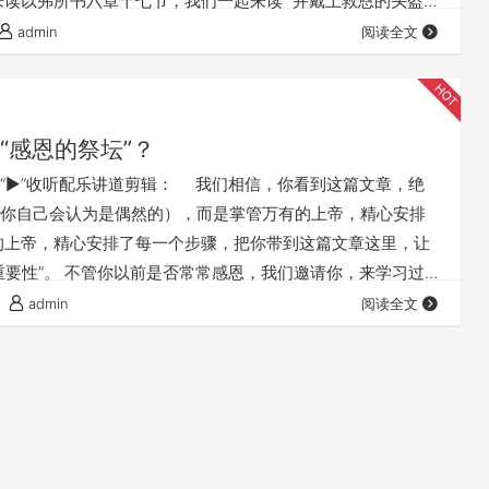
来读以弗所书六章十七节，我们一起来读 “并戴上救恩的头盔
，就是神的道。” 弟兄姊妹，保罗在这里又讲说救恩的头盔，
admin
阅读全文
呢？ 保护我们的头。 我们的头是什么器官呢？ 是思想的器
我在这里讲什么呢？ 就是保罗在这里讲救恩的头盔的时候，他
独另外…
“感恩的祭坛”？
“►”收听配乐讲道剪辑： 我们相信，你看到这篇文章，绝
你自己会认为是偶然的），而是掌管万有的上帝，精心安排
的上帝，精心安排了每一个步骤，把你带到这篇文章这里，让
重要性”。 不管你以前是否常常感恩，我们邀请你，来学习过
，而且是最崇高的感恩生活——常常向上帝感恩，这无疑是
admin
阅读全文
。 但要过这样最高级的感恩生活，你需要用感恩的心，接受
们拒绝上帝的爱，我们就是拒绝恩典，这本身就是不感
贵的神的儿…