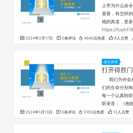
上帝为什么命令我
基督，有怎样的
祂的真道，更多
https://fu
《打开得胜门系列
2024年2月17日
0条评论
4640点热度
8人点赞
法，所以我们网
这种情况，大家
倩文师母
打开得胜门
我们为何会感
们的生命分别有
每一个认真聆听
听录音： 《抱怨与感
链接，重温之前
2024年1月13日
0条评论
5150点热度
12人点赞
“►”就可以播