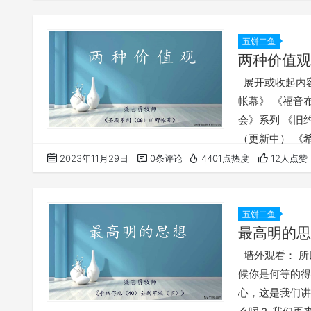
《打开得胜门系
阿爸天父，感谢
五饼二鱼
两种价值观
展开或收起内容
帐幕》 《福音
会》系列 《旧
（更新中） 《
道信息》汇总 
2023年11月29日
0条评论
4401点热度
12人点赞
五饼二鱼
最高明的思
墙外观看： 所
候你是何等的得
心，这是我们讲