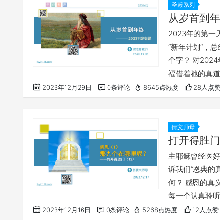
圣殿系列
从岁首到年终
2023年的第
“新年计划”，
个字？ 对20
福借着祂的真道
首到年终》 htt
2023年12月29日
0条评论
8645点热度
28人点
的信息： 《圣
的阿爸天…
倩文师母
打开得胜门
主耶稣曾经医好
诉我们“恩典的
何？ 感恩的真
每一个认真聆听
https://fu
2023年12月16日
0条评论
5268点热度
12人点赞