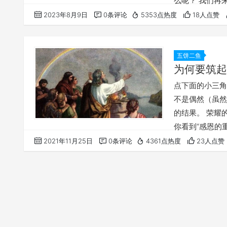
么呢？ 我们再
拿着圣名的宝剑
2023年8月9日
0条评论
5353点热度
18人点赞
头盔是保护什么
官。 所以我说
讲到我们五大唯
五饼二鱼
为何要筑起
点下面的小三角
不是偶然（虽然
的结果。 荣耀
你看到“感恩的
一个感恩的生活
2021年11月25日
0条评论
4361点热度
23人点赞
最高级的感恩了
上帝的爱（当我
恩），成为最尊