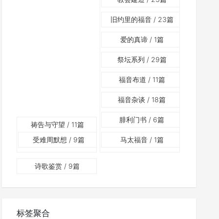
旧约里的福音
/ 23篇
爱的真谛
/ 1篇
祭坛系列
/ 29篇
福音布道
/ 11篇
福音杂谈
/ 18篇
腓利门书
/ 6篇
祷告与守望
/ 11篇
受难周默想
/ 9篇
马太福音
/ 1篇
诗歌鉴赏
/ 9篇
标签聚合