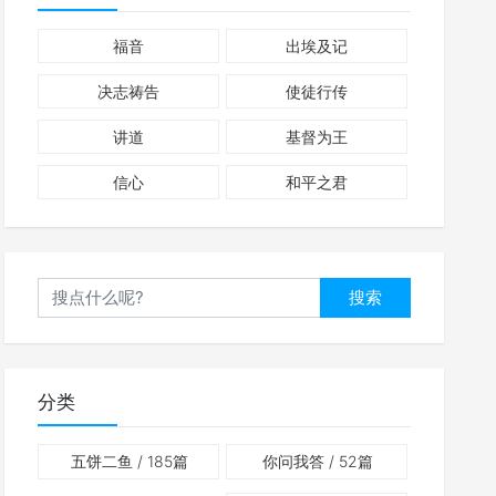
福音
出埃及记
决志祷告
使徒行传
讲道
基督为王
信心
和平之君
搜索
分类
五饼二鱼
/ 185篇
你问我答
/ 52篇