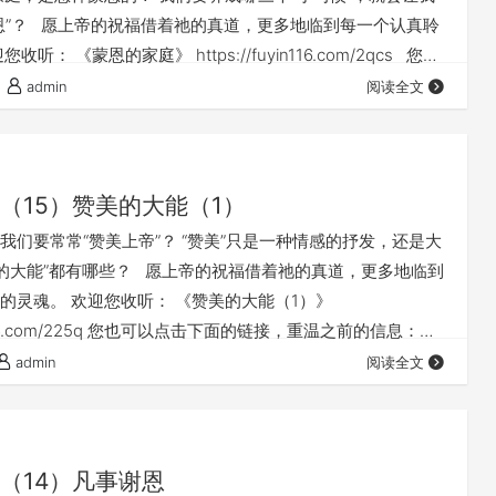
恩”？ 愿上帝的祝福借着祂的真道，更多地临到每一个认真聆
听： 《蒙恩的家庭》 https://fuyin116.com/2qcs 您也
链接，重温之前的信息： 《基督徒的家庭观》 ⚠️⚠️⚠️ 注意
admin
阅读全文
因为微信会有较严苛无理的屏蔽做法，所以我们网站的文章，经常会
（15）赞美的大能（1）
我们要常常“赞美上帝”？ “赞美”只是一种情感的抒发，还是大
美的大能”都有哪些？ 愿上帝的祝福借着祂的真道，更多地临到
的灵魂。 欢迎您收听： 《赞美的大能（1）》
uyin116.com/225q 您也可以点击下面的链接，重温之前的信息：
》 ⚠️⚠️⚠️ 注意 ⚠️⚠️⚠️ 因为微信会有较严苛无理的屏蔽做
admin
阅读全文
站的文章，经常会出现在微信里无法正常打开的情况。 遇到
不用慌，只要在微信对话或朋友圈，找到我们…
（14）凡事谢恩