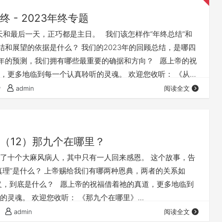
 - 2023年终专题
一天和最后一天，正巧都是主日。 我们该怎样作“年终总结”和
总结和展望的依据是什么？ 我们的2023年的回顾总结，是哪四
24年的预测，我们拥有哪些最重要的确据和方向？ 愿上帝的祝
，更多地临到每一个认真聆听的灵魂。 欢迎您收听： 《从岁
ps://fuyin116.com/7x9m 您也可以点击下面的链接，重温之前
赞
admin
阅读全文
殿系列》 点击音频媒体前面的小三角“►”就可以播放： 我们
（12）那九个在哪里？
了十个大麻风病人，其中只有一人回来感恩。 这个故事，告
真理”是什么？ 上帝赐给我们有哪两种恩典，两者的关系如
义，到底是什么？ 愿上帝的祝福借着祂的真道，更多地临到
的灵魂。 欢迎您收听： 《那九个在哪里》
yin116.com/ztxf 您也可以点击下面的链接，重温之前的信息：
admin
阅读全文