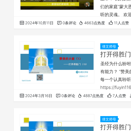
们的家庭“蒙大
听的灵魂。 欢迎您收
可以点击下面的
2024年10月11日
0条评论
4663点热度
11人点赞
⚠️⚠️⚠️ 
出现…
倩文师母
打开得胜门
圣经为什么吩咐
有能力？ “赞
每一个认真聆听
https://f
《打开得胜门系列
2024年3月16日
0条评论
4887点热度
7人点赞
法，所以我们网
这种情况，大家
倩文师母
打开得胜门