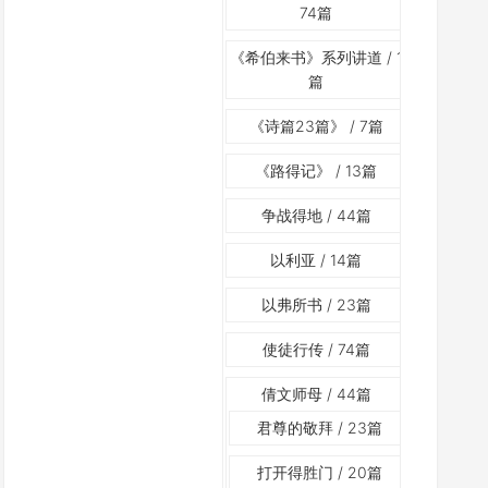
74篇
《希伯来书》系列讲道
/ 1
篇
《诗篇23篇》
/ 7篇
《路得记》
/ 13篇
争战得地
/ 44篇
以利亚
/ 14篇
以弗所书
/ 23篇
使徒行传
/ 74篇
倩文师母
/ 44篇
君尊的敬拜
/ 23篇
打开得胜门
/ 20篇