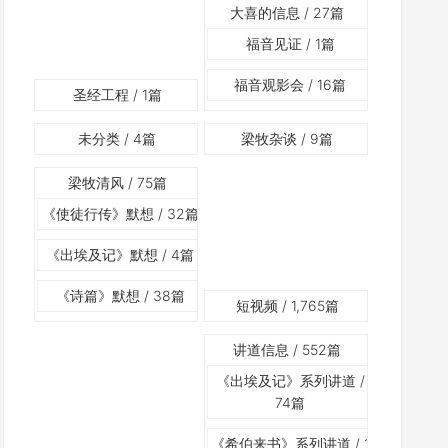
大喜的信息
/ 27篇
福音见证
/ 1篇
福音观影会
/ 16篇
圣经工程
/ 1篇
未分类
/ 4篇
梁牧杂谈
/ 9篇
梁牧清风
/ 75篇
《使徒行传》默想
/ 32篇
《出埃及记》默想
/ 4篇
《诗篇》默想
/ 38篇
短视频
/ 1,765篇
讲道信息
/ 552篇
《出埃及记》系列讲道
/
74篇
《希伯来书》系列讲道
/ 1