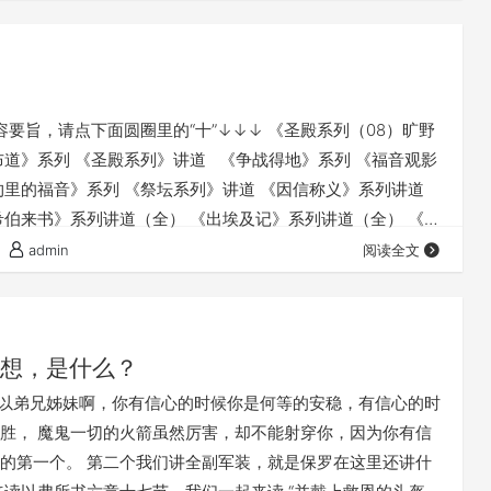
列》 点击音频媒体前面的小三角“►”就可以播放 我们的
…
要旨，请点下面圆圈里的“十”↓↓↓ 《圣殿系列（08）旷野
布道》系列 《圣殿系列》讲道 《争战得地》系列 《福音观影
约里的福音》系列 《祭坛系列》讲道 《因信称义》系列讲道
希伯来书》系列讲道（全） 《出埃及记》系列讲道（全） 《讲
《梁牧清风》圣经默想 《五饼二鱼》讲道剪辑
admin
阅读全文
想，是什么？
以弟兄姊妹啊，你有信心的时候你是何等的安稳，有信心的时
胜， 魔鬼一切的火箭虽然厉害，却不能射穿你，因为你有信
的第一个。 第二个我们讲全副军装，就是保罗在这里还讲什