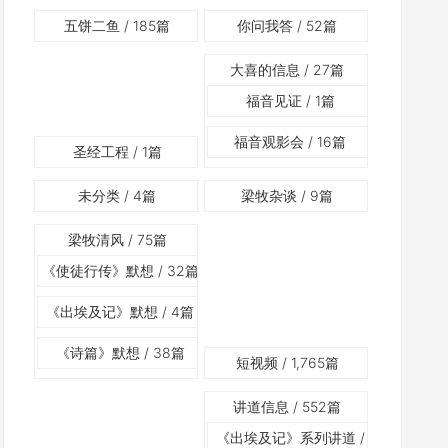
五饼二鱼
/ 185篇
你问我答
/ 52篇
大喜的信息
/ 27篇
福音见证
/ 1篇
福音观影会
/ 16篇
圣经工程
/ 1篇
未分类
/ 4篇
梁牧杂谈
/ 9篇
梁牧清风
/ 75篇
《使徒行传》默想
/ 32篇
《出埃及记》默想
/ 4篇
《诗篇》默想
/ 38篇
短视频
/ 1,765篇
讲道信息
/ 552篇
《出埃及记》系列讲道
/